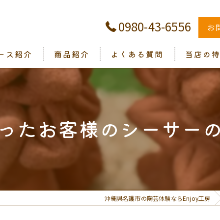
0980-43-6556
お
ース紹介
商品紹介
よくある質問
当店の
ギャラリー
シーサー
子供
ったお客様のシーサーの作
絵付け
団体
修学旅行
沖縄県名護市の陶芸体験ならEnjoy工房