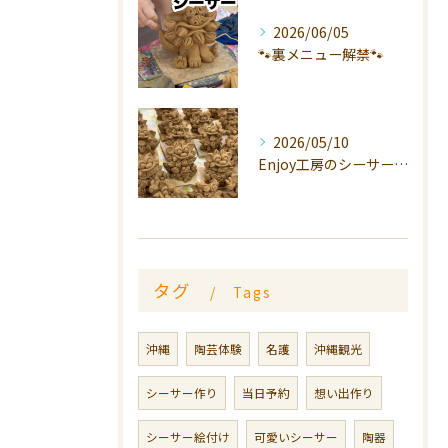
2026/06/05
🐾裏メニュー解禁🐾
2026/05/10
Enjoy工房のシーサーは、
タグ
Tags
沖縄
陶芸体験
名護
沖縄観光
シーサー作り
当日予約
想い出作り
シーサー絵付け
可愛いシーサー
陶器